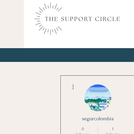
More actions
segurcolombia
0
1