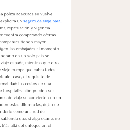
a póliza adecuada se vuelve 
explícita un 
seguro de viaje para 
a, repatriación y vigencia. 
 encuentra comparando ofertas 
 compañías tienen mayor 
xigen las embajadas al momento 
inerario en un solo país se 
viaje españa, mientras que otros 
 viaje europa que cubra todos 
lquier caso, el requisito de 
rmalidad: los costos de una 
de hospitalización pueden ser 
uros de viaje se convierten en un 
en estas diferencias, dejan de 
enderlo como una red de 
 sabiendo que, si algo ocurre, no 
 Más allá del enfoque en el 