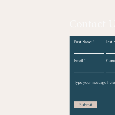
Contact U
First Name
Last
Email
Phon
Submit